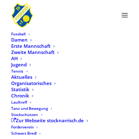
Fussball
Damen
Erste Mannschaft
Zweite Mannschaft
AH
Version
2020
Download
5838
Dateigröße
130.97 KB
Jugend
Datei-Anzahl
1
Erstellungsdatum
6. April 2020
Tennis
Zuletzt aktualisiert
24. Februar 2025
Aktuelles
Organisatorisches
Statistik
Chronik
DOWNLOAD
Lauftreff
Tanz und Bewegung
Stockschützen
Zur Webseite stocknarrisch.de
BESCHREIBUNG
Förderverein
Schwarz Bredl