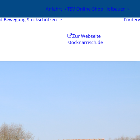
Anfahrt
TSV Online-Shop Hofbauer
nd Bewegung
Stockschützen
Förderv
Zur Webseite
stocknarrisch.de