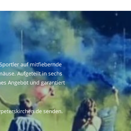
 Sportler auf mitfiebernde
äuse. Aufgeteilt in sechs
hes Angebot und garantiert
peterskirchen.de
senden.