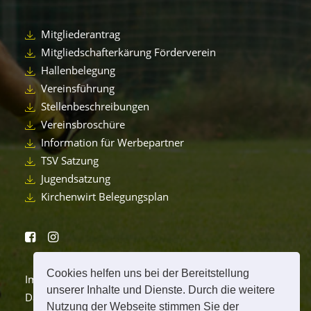
Mitgliederantrag
Mitgliedschafterkärung Förderverein
Hallenbelegung
Vereinsführung
Stellenbeschreibungen
Vereinsbroschüre
Information für Werbepartner
TSV Satzung
Jugendsatzung
Kirchenwirt Belegungsplan
Cookies helfen uns bei der Bereitstellung
Impressum
unserer Inhalte und Dienste. Durch die weitere
Datenschutzerklärung
Nutzung der Webseite stimmen Sie der