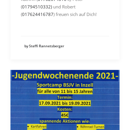
(
01794510332)
und Robert
(
017624416787
) freuen sich auf Dich!
by Steffi Rannetsberger